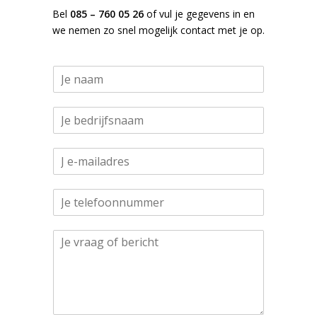
Bel
085 – 760 05 26
of vul je gegevens in en
we nemen zo snel mogelijk contact met je op.
N
a
a
N
m
a
*
a
E
m
-
*
m
N
a
u
i
m
l
N
A
m
*
u
l
e
m
i
r
m
n
s
e
e
*
r
a
s