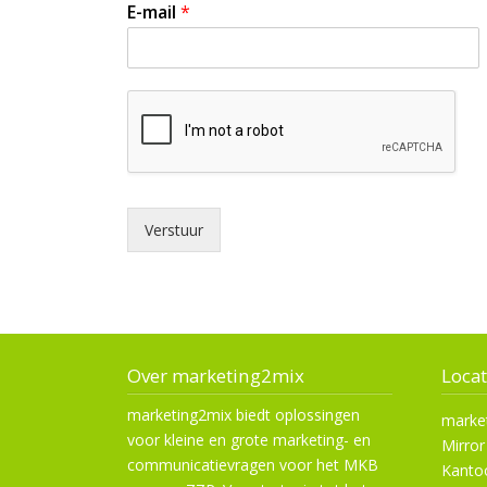
r
e
E-mail
*
s
k
s
t
g
e
b
i
e
d
Verstuur
Over marketing2mix
Locat
marketing2mix biedt oplossingen
marke
voor kleine en grote marketing- en
Mirror
communicatievragen voor het MKB
Kanto