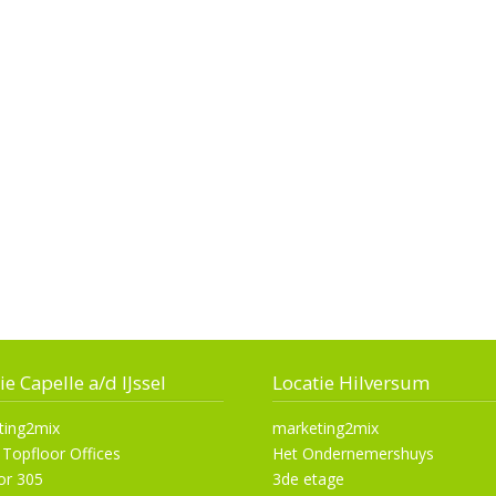
ie Capelle a/d IJssel
Locatie Hilversum
ting2mix
marketing2mix
 Topfloor Offices
Het Ondernemershuys
or 305
3de etage