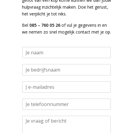
genot van een kop koffie kunnen we dan jouw
hulpvraag inzichtelijk maken. Doe het gerust,
het verplicht je tot niks.
Bel
085 – 760 05 26
of vul je gegevens in en
we nemen zo snel mogelijk contact met je op.
N
a
a
N
m
a
*
a
E
m
-
*
m
*
N
a
E
u
i
m
m
l
a
A
m
*
i
l
e
l
i
r